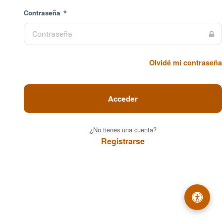
enido
Contraseña
*
toconsultas y
pales. Ciudad
Olvidé mi contraseña
e.
Acceder
¿No tienes una cuenta?
Registrarse